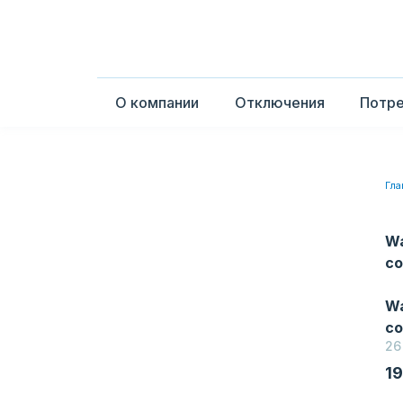
О компании
Отключения
Потр
Гла
Wa
co
Wa
co
26
1