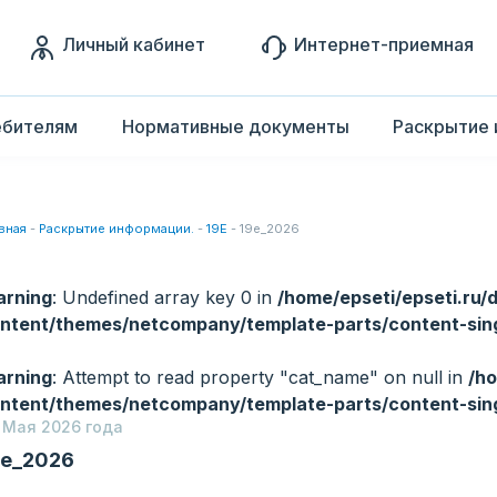
Личный кабинет
Интернет-приемная
ебителям
Нормативные документы
Раскрытие 
вная
-
Раскрытие информации.
-
19Е
-
19e_2026
rning
: Undefined array key 0 in
/home/epseti/epseti.ru/
ntent/themes/netcompany/template-parts/content-sin
rning
: Attempt to read property "cat_name" on null in
/ho
ntent/themes/netcompany/template-parts/content-sin
 Мая 2026 года
9e_2026