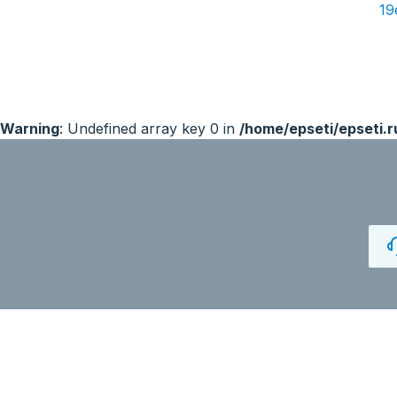
19
Warning
: Undefined array key 0 in
/home/epseti/epseti.