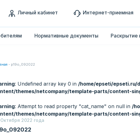
Личный кабинет
Интернет-приемная
ебителям
Нормативные документы
Раскрытие 
вная
-
p19o_092022
rning
: Undefined array key 0 in
/home/epseti/epseti.ru/
ntent/themes/netcompany/template-parts/content-sin
rning
: Attempt to read property "cat_name" on null in
/ho
ntent/themes/netcompany/template-parts/content-sin
 Октября 2022 года
19o_092022