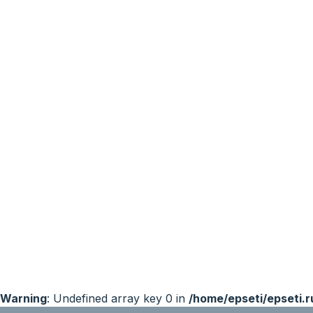
Warning
: Undefined array key 0 in
/home/epseti/epseti.