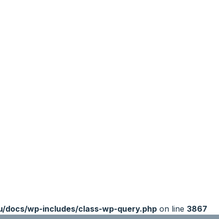
ru/docs/wp-includes/class-wp-query.php
on line
3867