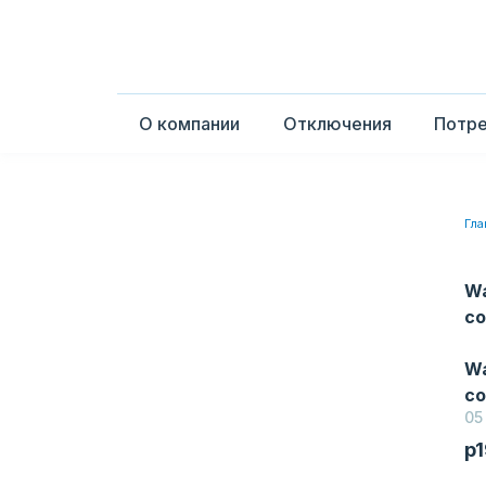
О компании
Отключения
Потр
Гла
Wa
co
Wa
co
05
p